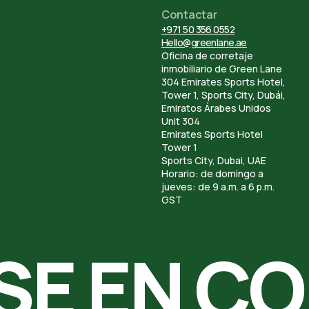
Contactar
+971 50 356 0552
Hello@greenlane.ae
Oficina de corretaje
inmobiliario de Green Lane
304 Emirates Sports Hotel,
Tower 1, Sports City, Dubái,
Emiratos Árabes Unidos
Unit 304
Emirates Sports Hotel
Tower 1
Sports City, Dubai, UAE
Horario: de domingo a
jueves: de 9 a.m. a 6 p.m.
GST
SE EN C