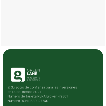
2.948 — 8,607 pies cuadrados
Desde ê 5,6M
© Su socio de confianza para las inversiones
en Dubái desde 2021
Número de tarjeta RERA Broker: 49801
Número RON REAR: 27740