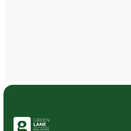
Dubái
Apartamentos, dúplex y áticos de 1 a 5
habitaciones
1.047 — 7.511 pies cuadrados
Desde Mê 4M