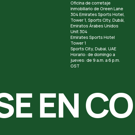
Oficina de corretaje
inmobiliario de Green Lane
304 Emirates Sports Hotel,
Tower 1, Sports City, Dubái,
Emiratos Árabes Unidos
Unit 304
Emirates Sports Hotel
Tower 1
Sports City, Dubai, UAE
Horario: de domingo a
jueves: de 9 a.m. a 6 p.m.
GST
SE EN C